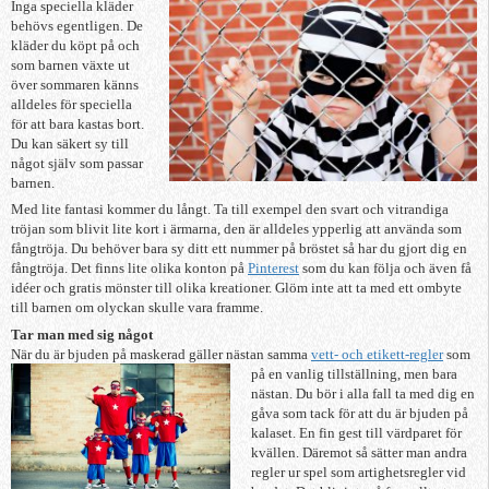
Inga speciella kläder
behövs egentligen. De
kläder du köpt på och
som barnen växte ut
över sommaren känns
alldeles för speciella
för att bara kastas bort.
Du kan säkert sy till
något själv som passar
barnen.
Med lite fantasi kommer du långt. Ta till exempel den svart och vitrandiga
tröjan som blivit lite kort i ärmarna, den är alldeles ypperlig att använda som
fångtröja. Du behöver bara sy ditt ett nummer på bröstet så har du gjort dig en
fångtröja. Det finns lite olika konton på
Pinterest
som du kan följa och även få
idéer och gratis mönster till olika kreationer. Glöm inte att ta med ett ombyte
till barnen om olyckan skulle vara framme.
Tar man med sig något
När du är bjuden på maskerad gäller nästan samma
vett- och etikett-regler
som
på en vanlig
tillställning, men bara
nästan. Du bör i alla fall ta med dig en
gåva som tack för att du är bjuden på
kalaset. En fin gest till värdparet för
kvällen. Däremot så sätter man andra
regler ur spel som artighetsregler vid